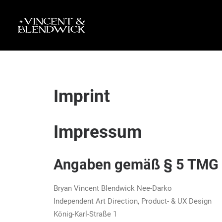
Imprint
Impressum
Angaben gemäß § 5 TMG
Bryan Vincent Blendwick Nee-Darko
Independent Art Direction, Product- & UX Design
König-Karl-Straße 1